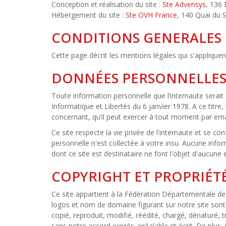
Conception et réalisation du site :
Ste Advensys
, 136
Hébergement du site :
Ste OVH France
, 140 Quai du 
CONDITIONS GENERALES 
Cette page décrit les mentions légales qui s'appliquent 
DONNÉES PERSONNELLE
Toute information personnelle que l’internaute serait a
Informatique et Libertés du 6 janvier 1978. A ce titre,
concernant, qu’il peut exercer à tout moment par emai
Ce site respecte la vie privée de l'internaute et se co
personnelle n'est collectée à votre insu. Aucune info
dont ce site est destinataire ne font l'objet d'aucune e
COPYRIGHT ET PROPRIÉT
Ce site appartient à la Fédération Départementale de l
logos et nom de domaine figurant sur notre site sont
copié, reproduit, modifié, réédité, chargé, dénaturé, 
sans notre accord exprès, préalable et écrit. De plus, i