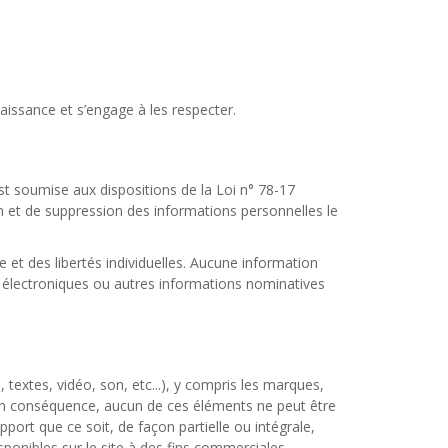
nnaissance et s’engage à les respecter.
 est soumise aux dispositions de la Loi n° 78-17
tion et de suppression des informations personnelles le
e et des libertés individuelles. Aucune information
es électroniques ou autres informations nominatives
textes, vidéo, son, etc...), y compris les marques,
. En conséquence, aucun de ces éléments ne peut être
port que ce soit, de façon partielle ou intégrale,
isponibles sur le site à des fins commerciales.