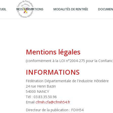
Aller
au
UEIL
NOS FORMATIONS
MODALITÉS DE RENTRÉE
DOCUMENT
contenu
principal
Mentions légales
(conformément à la LOI n°2004-275 pour la Confian
INFORMATIONS
Fédération Départementale de l'Industrie Hôtelière
24 rue Henri Bazin
54000 NANCY
Tél : 03.83.35.50.96
Email
cfmih.cfa@
cfmih54.fr
Directeur de la publication : FDIH54