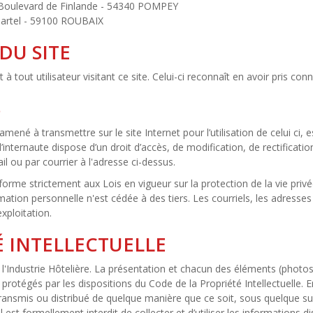
 Boulevard de Finlande - 54340 POMPEY
Sartel - 59100 ROUBAIX
DU SITE
à tout utilisateur visitant ce site. Celui-ci reconnaît en avoir pris co
S
mené à transmettre sur le site Internet pour l’utilisation de celui ci,
 l’internaute dispose d’un droit d’accès, de modification, de rectifica
l ou par courrier à l'adresse ci-dessus.
nforme strictement aux Lois en vigueur sur la protection de la vie privé
rmation personnelle n'est cédée à des tiers. Les courriels, les adress
xploitation.
É INTELLECTUELLE
'Industrie Hôtelière. La présentation et chacun des éléments (photos, 
 protégés par les dispositions du Code de la Propriété Intellectuelle
transmis ou distribué de quelque manière que ce soit, sous quelque sup
l est formellement interdit de collecter et d’utiliser les informations d