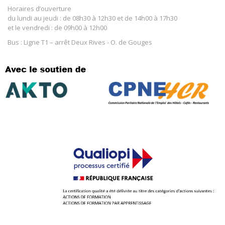
Horaires d’ouverture
du lundi au jeudi : de 08h30 à 12h30 et de 14h00 à 17h30
et le vendredi : de 09h00 à 12h00
Bus : Ligne T1 – arrêt Deux Rives - O. de Gouges