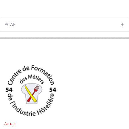
Accueil
Mentions légales
NOUS CONTACTER
24 Rue Henri Bazin
54000 NANCY
Tél : 03.83.35.97.40
Horaires d’ouverture
du lundi au jeudi : de 08h30 à 12h30 et de 14h00 à 17h30
et le vendredi : de 09h00 à 12h00
Bus : Ligne T1 – arrêt Deux Rives - O. de Gouges